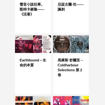
聲音小說壯舉。
厄茲古爾·坎——
凱特卡麥隆——
諷刺
《活著》
Earthbound－生
馬庫斯·舒爾茨 –
命的本質
Coldharbour
Selections 第 2
卷