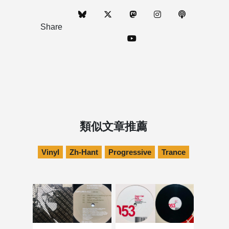
Share
類似文章推薦
Vinyl
Zh-Hant
Progressive
Trance