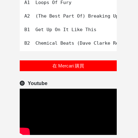
A1  Loops Of Fury

A2  (The Best Part Of) Breaking Up

B1  Get Up On It Like This

在 Mercari 購買
Youtube