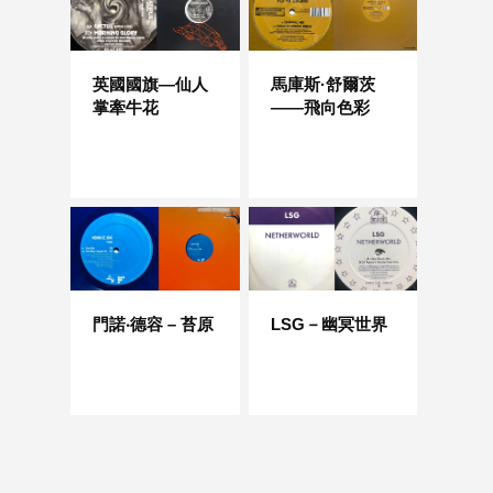
英國國旗—仙人
馬庫斯·舒爾茨
掌牽牛花
——飛向色彩
門諾‧德容 – 苔原
LSG－幽冥世界