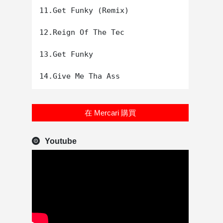
11.Get Funky (Remix)

12.Reign Of The Tec

13.Get Funky

在 Mercari 購買
Youtube