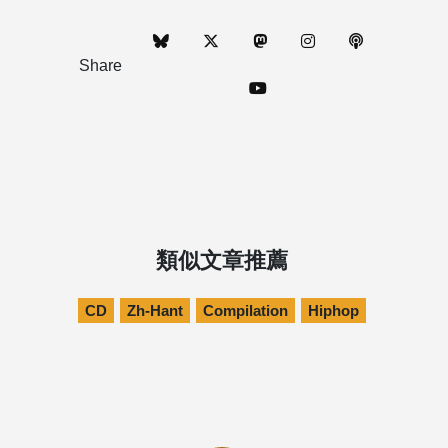
Share
類似文章推薦
CD
Zh-Hant
Compilation
Hiphop