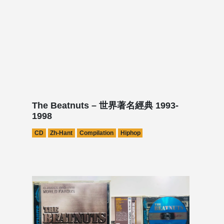
The Beatnuts – 世界著名經典 1993-
1998
CD
Zh-Hant
Compilation
Hiphop