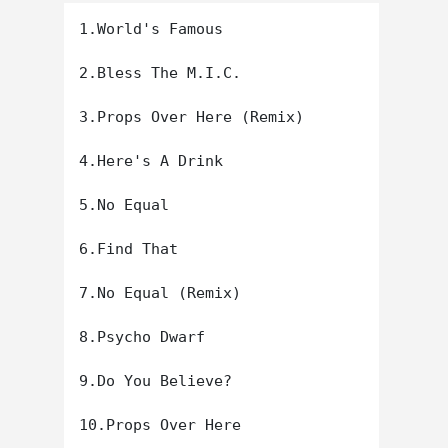
1.World's Famous

2.Bless The M.I.C.

3.Props Over Here (Remix)

4.Here's A Drink

5.No Equal

6.Find That

7.No Equal (Remix)

8.Psycho Dwarf

9.Do You Believe?

10.Props Over Here
