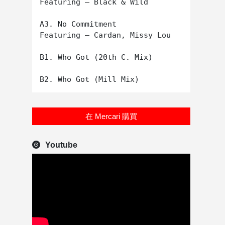
Featuring – Black & Wild

A3. No Commitment 

Featuring – Cardan, Missy Lou

B1. Who Got (20th C. Mix)

在 Mercari 購買
Youtube