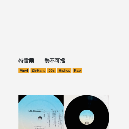
特雷爾——勢不可擋
Vinyl
Zh-Hant
00s
Hiphop
Rap