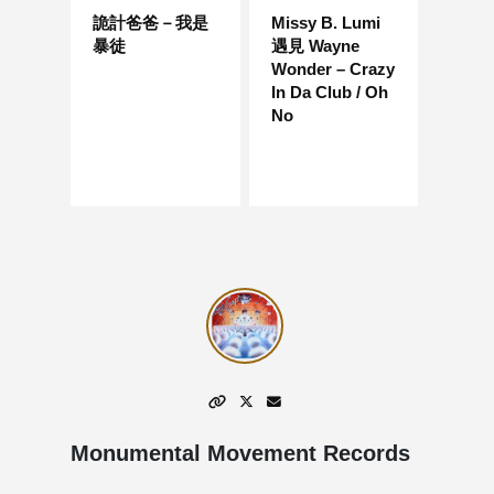
詭計爸爸－我是
Missy B. Lumi
暴徒
遇見 Wayne
Wonder – Crazy
In Da Club / Oh
No
Monumental Movement Records