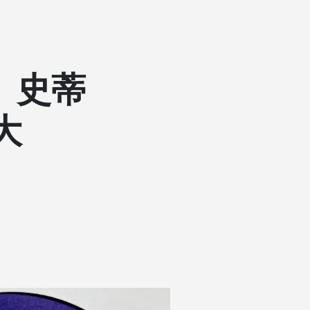
舉。史蒂
大