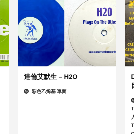
達倫艾默生 – H2O
彩色乙烯基 單面
T
T
O