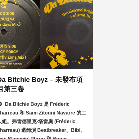
Da Bitchie Boyz – 未發布項
目第三卷
Da Bitchie Boyz 是 Fréderic
harreau 和 Sami Zitouni Navarre 的二
人組。弗雷德里克·塔雷奧 (Fréderic
harreau) 還飾演 Beatbreaker、Bibi、
ne Slammin’ Phrog 和 Roger