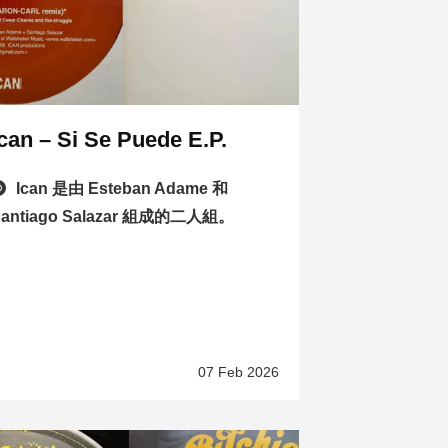
Ican – Si Se Puede E.P.
Ican 是由 Esteban Adame 和
Santiago Salazar 組成的二人組。
07 Feb 2026