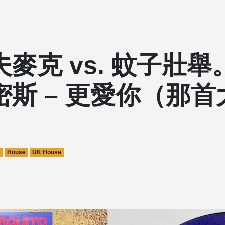
麥克 vs. 蚊子壯
密斯 – 更愛你（那首
House
UK House