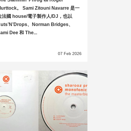
urttock。 Sami Zitouni Navarre 是一
位法國 house/電子製作人/DJ，也以
uts’N’Drops、Norman Bridges、
ami Dee 和 The...
07 Feb 2026