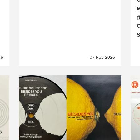
M
C
S
26
07 Feb 2026