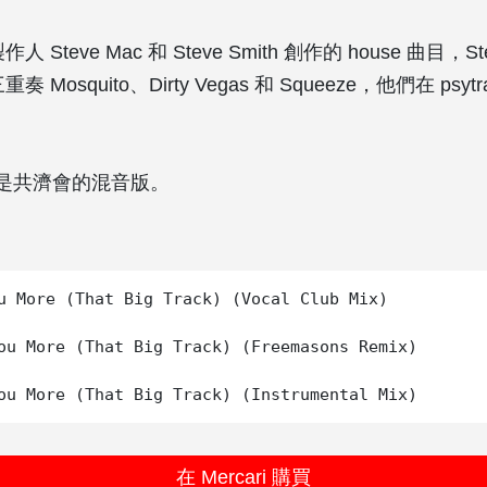
作人 Steve Mac 和 Steve Smith 創作的 house 曲目，St
重奏 Mosquito、Dirty Vegas 和 Squeeze，他們在 psy
是共濟會的混音版。
u More (That Big Track) (Vocal Club Mix)

ou More (That Big Track) (Freemasons Remix)

在 Mercari 購買