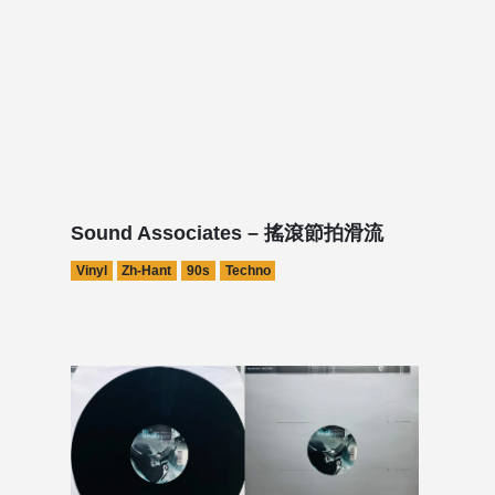
Sound Associates – 搖滾節拍滑流
Vinyl
Zh-Hant
90s
Techno