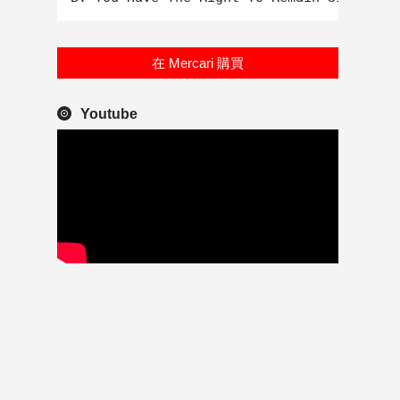
在 Mercari 購買
Youtube