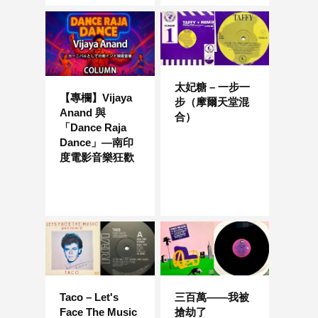
太妃糖 – 一步一
【專欄】Vijaya
步（摩爾天堂混
Anand 與
合）
「Dance Raja
Dance」—南印
度電影音樂狂歡
Taco – Let's
三百萬——我被
Face The Music
搶劫了