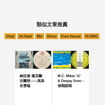
類似文章推薦
Vinyl
Zh-Hant
80s
Disco
Euro House
Hi NRG
納拉達·邁克爾·
M.C. Miker 'G'
沃爾登——高高
& Deejay Sven –
在雲端
假期說唱