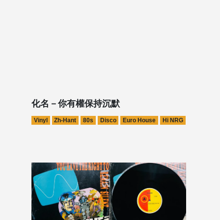
化名－你有權保持沉默
Vinyl
Zh-Hant
80s
Disco
Euro House
Hi NRG