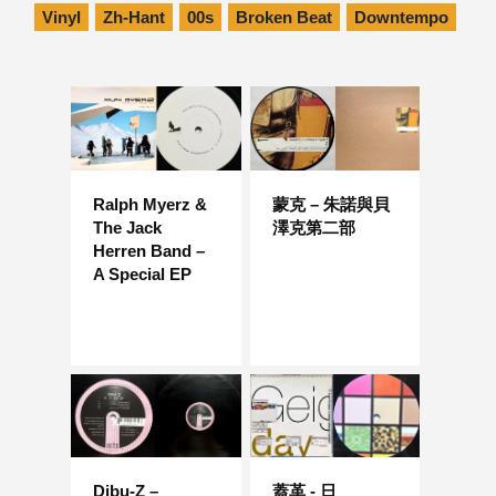
Vinyl
Zh-Hant
00s
Broken Beat
Downtempo
Ralph Myerz &
蒙克 – 朱諾與貝
The Jack
澤克第二部
Herren Band –
A Special EP
Dibu-Z –
蓋革 - 日