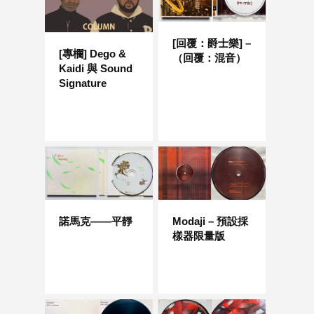
[回覆：爵士樂] –
[專欄] Dego &
（回覆：混音）
Kaidi 與 Sound
Signature
諾馬克——平靜
Modaji – 預設採
樣器限量版