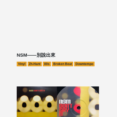
NSM——別說出來
Vinyl
Zh-Hant
00s
Broken Beat
Downtempo