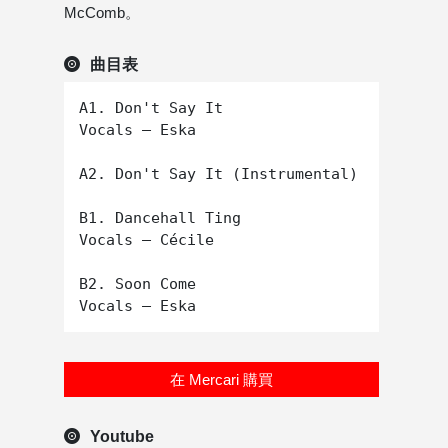
McComb。
曲目表
A1. Don't Say It　

Vocals – Eska

A2. Don't Say It (Instrumental)

B1. Dancehall Ting  

Vocals – Cécile

B2. Soon Come

在 Mercari 購買
Youtube