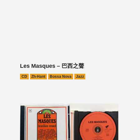
Les Masques – 巴西之聲
CD
Zh-Hant
Bossa Nova
Jazz