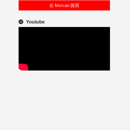
在 Mercari 購買
Youtube