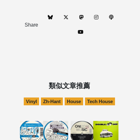
Share
類似文章推薦
Vinyl
Zh-Hant
House
Tech House