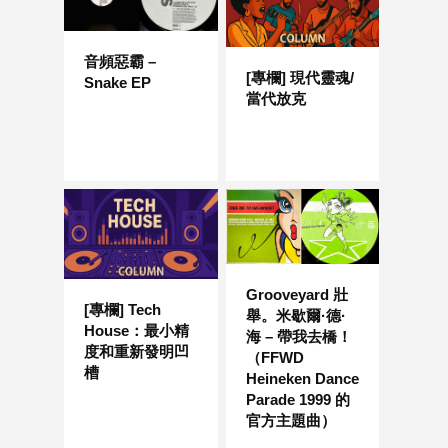
音頻惡霸 –
[專欄] 現代靈魂/
Snake EP
當代放克
Grooveyard 壯
[專欄] Tech
舉。米歇爾·德·
House：最小精
海 – 帶我去橋！
度和重新發明凹
（FFWD
槽
Heineken Dance
Parade 1999 的
官方主題曲）