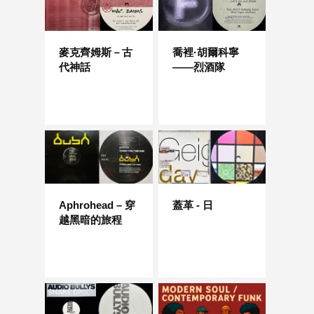
麥克齊姆斯－古
喬裡·胡爾科寧
代神話
——烈酒隊
Aphrohead – 穿
蓋革 - 日
越黑暗的旅程