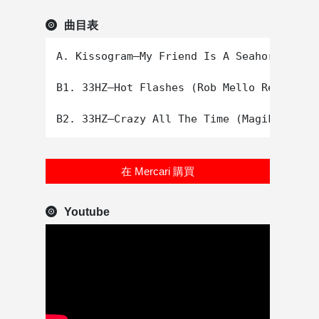
曲目表
A. Kissogram–My Friend Is A Seahorse (Rad
B1. 33HZ–Hot Flashes (Rob Mello Remix)

在 Mercari 購買
Youtube