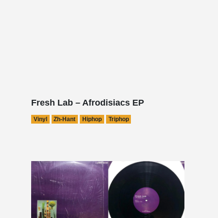
Fresh Lab – Afrodisiacs EP
Vinyl
Zh-Hant
Hiphop
Triphop