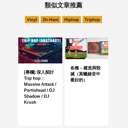
類似文章推薦
Vinyl
Zh-Hant
Hiphop
Triphop
各種 – 建造與毀
[專欄] 深入探討
滅（莫蠟錄音中
Trip hop：
最好的）
Massive Attack /
Portishead / DJ
Shadow / DJ
Krush