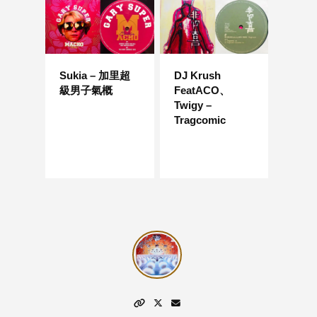
Sukia – 加里超
DJ Krush
級男子氣概
FeatACO、
Twigy –
Tragcomic