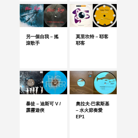
另一個自我 – 搖
莫里坎特 – 耶客
滾歌手
耶客
暴徒 – 迪斯可 V /
奧拉夫‧巴索斯基
霹靂遊俠
– 水火節奏愛
EP1