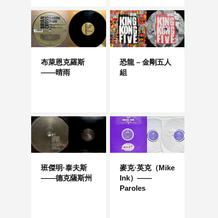
布萊恩克羅斯
恐龍 – 金剛五人
——晴雨
組
班傑明·泰夫斯
麥克·英克（Mike
——德克薩斯州
Ink）——
Paroles