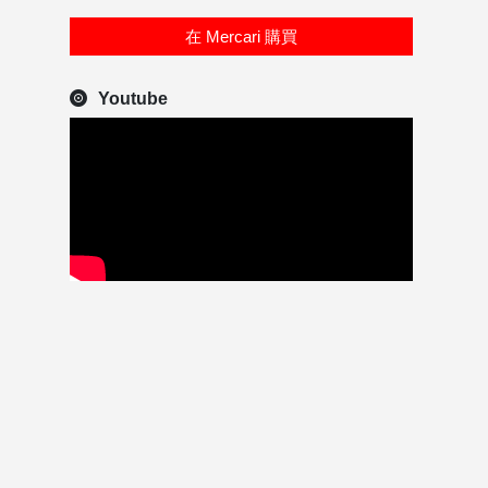
在 Mercari 購買
Youtube