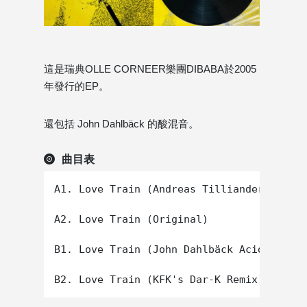
這是瑞典OLLE CORNEER樂團DIBABA於2005
年發行的EP。
還包括 John Dahlbäck 的酸混音。
曲目表
A1. Love Train (Andreas Tilliander Remix)

A2. Love Train (Original)

B1. Love Train (John Dahlbäck Acid Train 