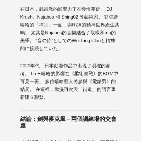
在日本，武當派的影響力正在慢慢蔓延。 DJ
Krush、Nujabes 和 Shing02 等藝術家。 它強調
嘻哈的「禪宗」一面，與RZA的精神世界產生共
鳴。 尤其是Nujabes的音樂結合了取樣和ma的
美學。 “音の侍”としてのWu-Tang Clanと精神
的に接続していた。
2020年代，日本動漫作品中出現了明確的參
考。 Lo-Fi嘻哈的影響在《柔術會戰》的BGM中
可見一斑。 多位嘻哈藝人將參與《電鋸男》的
結局。 在這裡，動漫再次與「街道」的語言重
新建立聯繫。
結論：劍與麥克風－兩個訓練場的交會
處