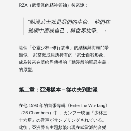
RZA（武當派的精神領袖）後來說：
“動漫武士就是我們的生命。 他們在
孤獨中磨練自己，與世界抗爭。 」
這個「心靈少林=修行故事」的結構與街頭鬥爭
類似。 武當派成員所持有的「武士自我形象」
成為後來在嘻哈界傳播的「動漫般的堅忍主義」
的原型。
第二章：亞洲樣本－從功夫到動漫
在他 1993 年的首張專輯《Enter the Wu-Tang》
（36 Chambers）中， カンフー映画『少林三
十六房』の音声がサンプリングされている。
此後，亞洲聲音主題頻繁出現在武當派的音樂