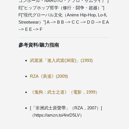
ゴンボール・NARUTO・アフロ・サムライ）"]
E["ヒップホップ哲学（修行・闘争・超越）"]
F["現代グローバル文化（Anime Hip-Hop, Lo-fi,
Streetwear）"] A --> B B --> C C --> D D --> E A
--> E E --> F
參考資料/聽力指南
武當派「進入武當(36室)」(1993)
RZA《吳道》(2009)
《鬼狗：武士之道》（電影，1999）
[「非洲武士原聲帶」（RZA，2007）]
（https://amzn.to/4nrD5LV）