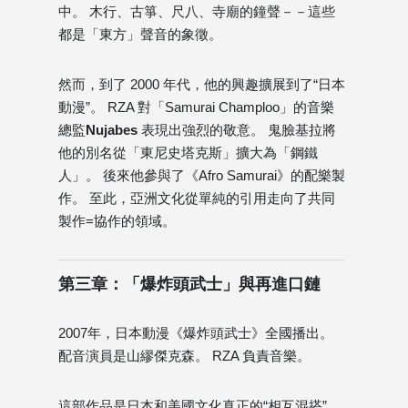
中。 木行、古箏、尺八、寺廟的鐘聲－－這些
都是「東方」聲音的象徵。
然而，到了 2000 年代，他的興趣擴展到了“日本
動漫”。 RZA 對「Samurai Champloo」的音樂
總監
Nujabes
表現出強烈的敬意。 鬼臉基拉將
他的別名從「東尼史塔克斯」擴大為「鋼鐵
人」。 後來他參與了《Afro Samurai》的配樂製
作。 至此，亞洲文化從單純的引用走向了共同
製作=協作的領域。
第三章：「爆炸頭武士」與再進口鏈
2007年，日本動漫《爆炸頭武士》全國播出。
配音演員是山繆傑克森。 RZA 負責音樂。
這部作品是日本和美國文化真正的“相互混搭”，