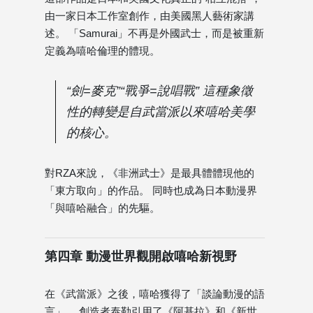
由一家日本工作室創作，由美國黑人藝術家講
述。 「Samurai」不再是外國武士，而是被重新
定義為嘻哈倫理的體現。
“劍=麥克”“戰爭=說唱戰” 這種象徵
性的轉變是自武當派以來嘻哈美學
的核心。
對RZA來說，《非洲武士》是最具體體現他的
「東方取向」的作品。 同時也成為日本動漫界
「與嘻哈融合」的先驅。
第四章 動漫世界觀開啟嘻哈新視野
在《武當派》之後，嘻哈獲得了「談論動漫的語
言」。 創造者泰勒引用了《阿基拉》和《新世