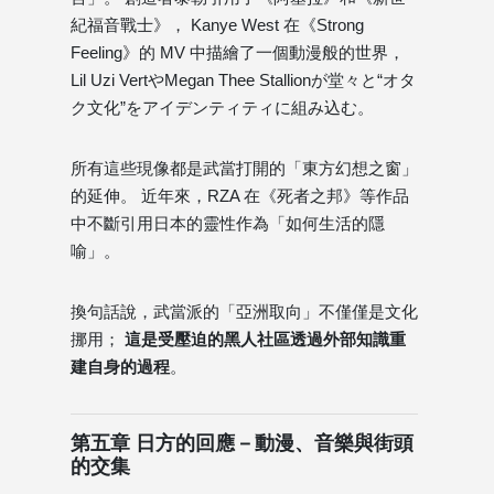
紀福音戰士》， Kanye West 在《Strong
Feeling》的 MV 中描繪了一個動漫般的世界，
Lil Uzi VertやMegan Thee Stallionが堂々と“オタ
ク文化”をアイデンティティに組み込む。
所有這些現像都是武當打開的「東方幻想之窗」
的延伸。 近年來，RZA 在《死者之邦》等作品
中不斷引用日本的靈性作為「如何生活的隱
喻」。
換句話說，武當派的「亞洲取向」不僅僅是文化
挪用；
這是受壓迫的黑人社區透過外部知識重
建自身的過程
。
第五章 日方的回應－動漫、音樂與街頭
的交集