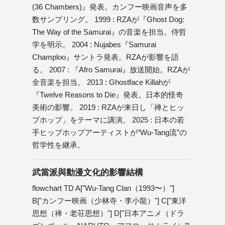
(36 Chambers)』発表。カンフー映画音声を多
数サンプリング。 1999 : RZAが『Ghost Dog:
The Way of the Samurai』の音楽を担当。侍哲
学を明示。 2004 : Nujabes『Samurai
Champloo』サントラ発表。RZAが影響を語
る。 2007 : 『Afro Samurai』放送開始。RZAが
全音楽を担当。 2013 : Ghostface Killahが
『Twelve Reasons to Die』発表。日本的怪奇
美術の影響。 2019 : RZAが来日し「禅とヒッ
プホップ」をテーマに講演。 2025 : 日本の若
手ヒップホップアーティストが“Wu-Tang流”の
哲学性を継承。
武當派與動漫文化的影響結構
flowchart TD A["Wu-Tang Clan（1993〜）"]
B["カンフー映画（少林寺・李小龍）"] C["東洋
思想（禅・老荘思想）"] D["日本アニメ（ドラ