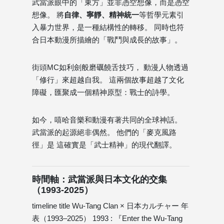
武當派眼中的「東方」並非憑空想像，而是憑空
想像。 將
自律、寧靜、精神統一
等哲學元素引
入暴力世界，是一種結構性的轉移。 同時也符
合日本動漫所描繪的「戰鬥與成長的故事」。
街頭MC如利劍般磨礪饒舌技巧， 動漫人物透過
「修行」來超越自我。 這兩個故事超越了文化
障礙，匯聚成一個精神原型：戰士的詩學。
如今，嘻哈音樂和動漫有著共同的全球神話。
武當派的起源絕非偶然。 他們的「麥克風路
徑」是 這確實是「武士精神」的現代翻譯。
時間軸：武當派與日本文化的交集
（1993-2025）
timeline title Wu-Tang Clan × 日本カルチャー 年
表（1993–2025） 1993 : 『Enter the Wu-Tang