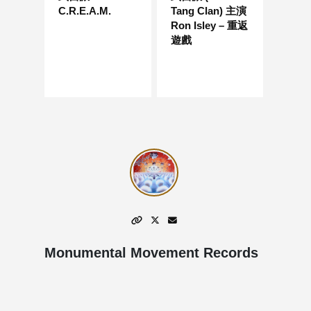
C.R.E.A.M.
Tang Clan) 主演
Ron Isley – 重返
遊戲
Monumental Movement Records