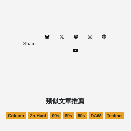
Share
類似文章推薦
Column
Zh-Hant
00s
80s
90s
DAW
Techno