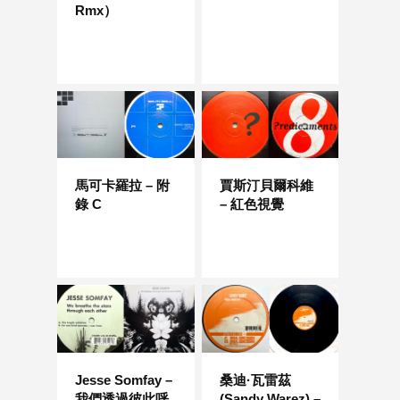
Rmx）
馬可卡羅拉 – 附
賈斯汀貝爾科維
錄 C
– 紅色視覺
Jesse Somfay –
桑迪·瓦雷茲
我們透過彼此呼
(Sandy Warez) –