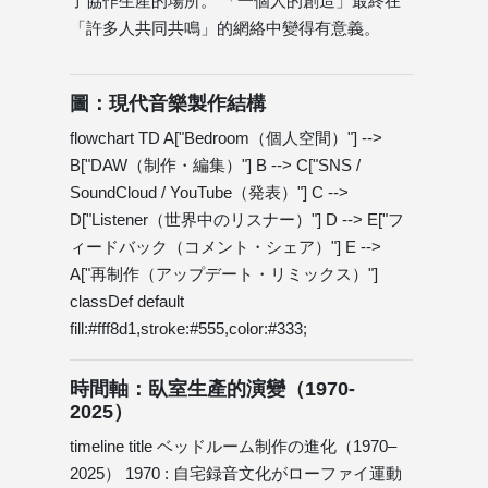
了協作生產的場所。 「一個人的創造」最終在
「許多人共同共鳴」的網絡中變得有意義。
圖：現代音樂製作結構
flowchart TD A["Bedroom（個人空間）"] -->
B["DAW（制作・編集）"] B --> C["SNS /
SoundCloud / YouTube（発表）"] C -->
D["Listener（世界中のリスナー）"] D --> E["フ
ィードバック（コメント・シェア）"] E -->
A["再制作（アップデート・リミックス）"]
classDef default
fill:#fff8d1,stroke:#555,color:#333;
時間軸：臥室生產的演變（1970-
2025）
timeline title ベッドルーム制作の進化（1970–
2025） 1970 : 自宅録音文化がローファイ運動