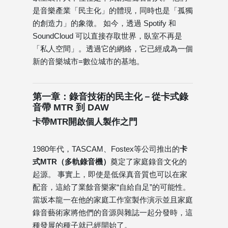
是音樂產業「民主化」的體現，同時也是「孤獨
的創造力」的象徵。 如今，透過 Spotify 和
SoundCloud 可以直接存取世界，臥室不再是
「私人空間」。透過它的網絡，它已經成為一個
新的音樂城市=數位城市的基地。
第一章：錄音技術的民主化－從卡式錄
音帶 MTR 到 DAW
卡帶MTR開啟個人製作之門
1980年代，TASCAM、Fostex等公司推出的
卡
式MTR（多軌錄音機）
奠定了家庭錄音文化的
起源。 事實上，即使是低保真音質也可以在家
配音，這給了業餘音樂家“自給自足”的可能性。
當坂本龍一在他的家庭工作室製作演示並且家庭
錄音藝術家將他們的音源與雜誌一起分發時，這
種發展的種子就已經開始了。