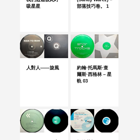
吸星星
部落技巧卷。 1
人對人——旋風
約翰·托馬斯·查
爾斯·西格林 – 星
軌 03