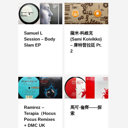
Samuel L
薩米‧科維克
Session – Body
(Sami Koivikko)
Slam EP
– 庫特普拉廷 Pt.
2
Ramirez –
馬可·倫齊——探
Terapia（Hocus
索
Pocus Remixes
+ DMC UK