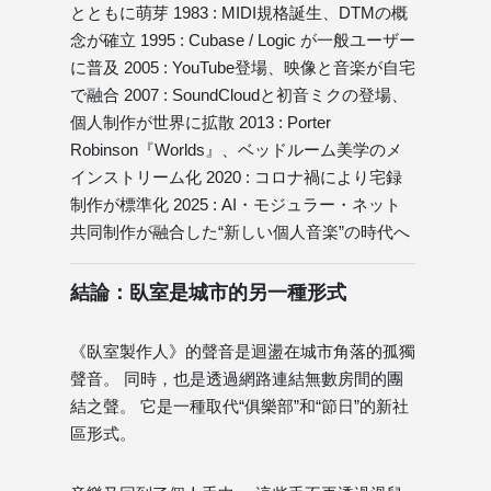
とともに萌芽 1983 : MIDI規格誕生、DTMの概
念が確立 1995 : Cubase / Logic が一般ユーザー
に普及 2005 : YouTube登場、映像と音楽が自宅
で融合 2007 : SoundCloudと初音ミクの登場、
個人制作が世界に拡散 2013 : Porter
Robinson『Worlds』、ベッドルーム美学のメ
インストリーム化 2020 : コロナ禍により宅録
制作が標準化 2025 : AI・モジュラー・ネット
共同制作が融合した“新しい個人音楽”の時代へ
結論：臥室是城市的另一種形式
《臥室製作人》的聲音是迴盪在城市角落的孤獨
聲音。 同時，也是透過網路連結無數房間的團
結之聲。 它是一種取代“俱樂部”和“節日”的新社
區形式。