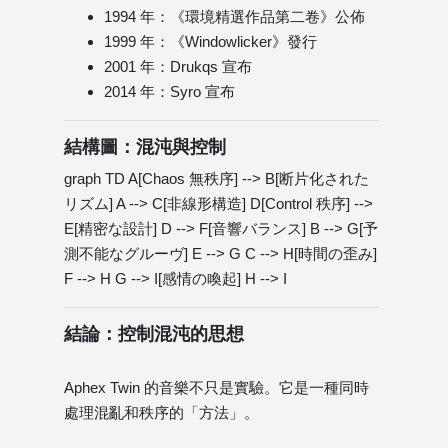
1994 年：《環境精選作品第二卷》公佈
1999 年：《Windowlicker》發行
2001 年：Drukqs 宣布
2014 年：Syro 宣布
結構圖：混沌與控制
graph TD A[Chaos 無秩序] --> B[断片化された
リズム] A --> C[非線形構造] D[Control 秩序] -->
E[精密な設計] D --> F[音響バランス] B --> G[予
測不能なグルーヴ] E --> G C --> H[時間の歪み]
F --> H G --> I[感情の喚起] H --> I
結論：控制混沌的思想
Aphex Twin 的音樂不只是實驗。它是一種同時
處理混亂和秩序的「方法」。