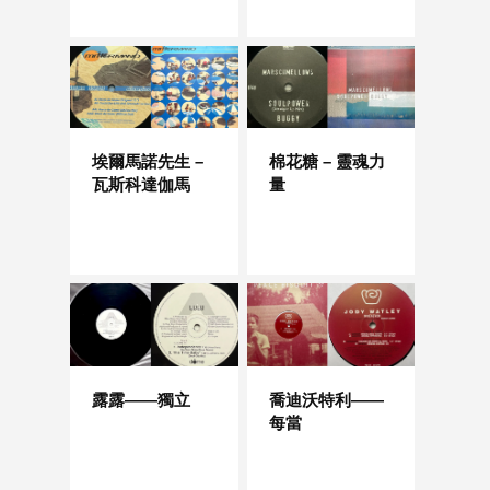
埃爾馬諾先生 –
棉花糖 – 靈魂力
瓦斯科達伽馬
量
露露——獨立
喬迪沃特利——
每當