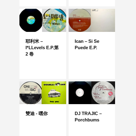
耶利米 –
Ican – Si Se
I*LLevels E.P.第
Puede E.P.
2 卷
雙迪 - 嘿你
DJ TRAJIC –
Porchbums