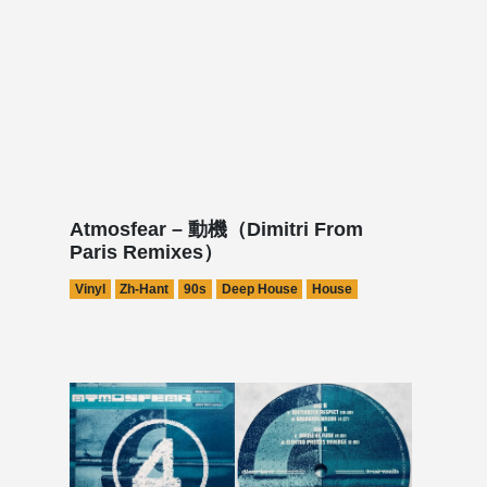
Atmosfear – 動機（Dimitri From
Paris Remixes）
Vinyl
Zh-Hant
90s
Deep House
House