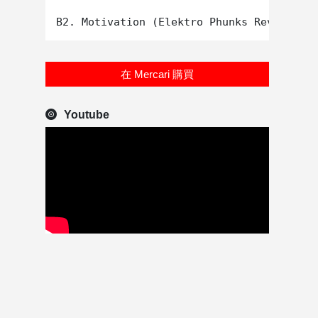
在 Mercari 購買
Youtube