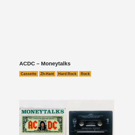
ACDC – Moneytalks
Cassette
Zh-Hant
Hard Rock
Rock