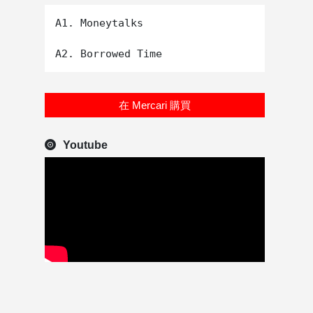
A1. Moneytalks

在 Mercari 購買
Youtube