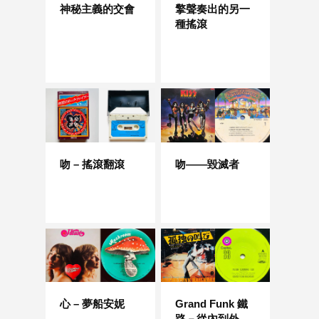
神秘主義的交會
擎聲奏出的另一
種搖滾
吻 – 搖滾翻滾
吻——毀滅者
心 – 夢船安妮
Grand Funk 鐵
路－從內到外