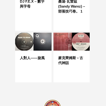
DJ F.E.X – 數字
桑迪·瓦雷茲
與字母
(Sandy Warez) –
部落技巧卷。 1
人對人——旋風
麥克齊姆斯－古
代神話