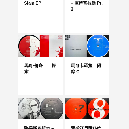
Slam EP
– 庫特普拉廷 Pt.
2
馬可·倫齊——探
馬可卡羅拉 – 附
索
錄 C
路易斯奧斯本 –
賈斯汀貝爾科維