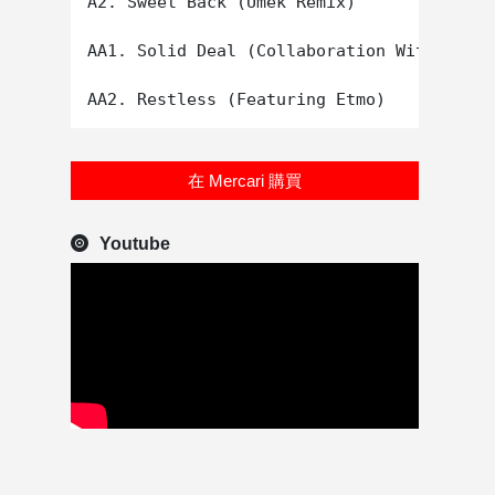
A2. Sweet Back (Umek Remix)

AA1. Solid Deal (Collaboration With Trevo
在 Mercari 購買
Youtube