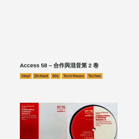
Access 58 – 合作與混音第 2 卷
Vinyl
Zh-Hant
00s
Tech House
Techno