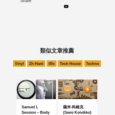
Share
類似文章推薦
Vinyl
Zh-Hant
00s
Tech House
Techno
Samuel L
薩米‧科維克
Session – Body
(Sami Koivikko)