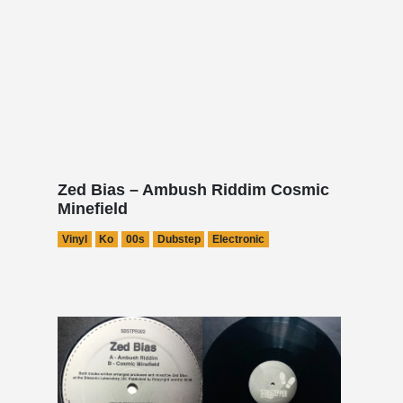
Zed Bias – Ambush Riddim Cosmic
Minefield
Vinyl
Ko
00s
Dubstep
Electronic