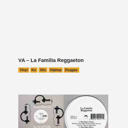
VA – La Familia Reggaeton
Vinyl
Ko
00s
Hiphop
Reggae