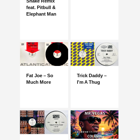
Shake Remix
feat. Pitbull &
Elephant Man
Fat Joe – So
Trick Daddy –
Much More
I'm A Thug