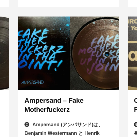
Ampersand – Fake
Motherfuckerz
Ampersand (アンパサンド)は、
Benjamin Westermann と Henrik