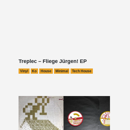
Treplec – Fliege Jürgen! EP
Vinyl
Ko
House
Minimal
Tech House