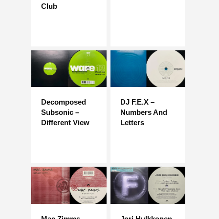
Club
Decomposed
DJ F.E.X –
Subsonic –
Numbers And
Different View
Letters
Mac Zimms –
Jori Hulkkonen