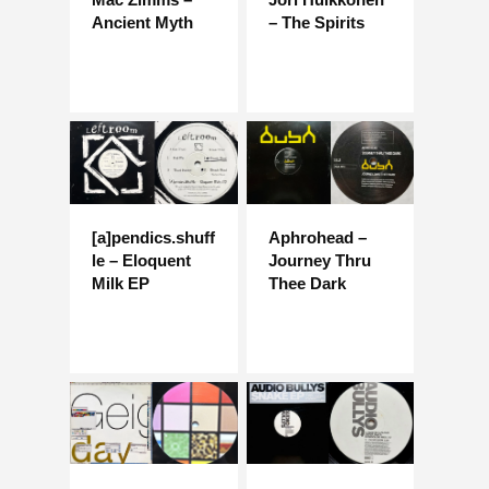
Ancient Myth
– The Spirits
[a]pendics.shuff
Aphrohead –
le – Eloquent
Journey Thru
Milk EP
Thee Dark