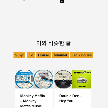
이와 비슷한 글
Vinyl
Ko
House
Minimal
Tech House
Monkey Maffia
Double Dee –
– Monkey
Hey You
Maffia Music