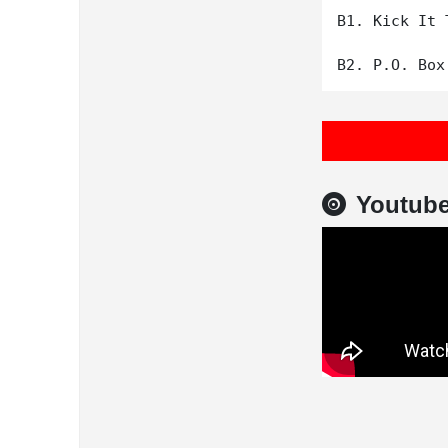
B1. Kick It 
Youtub