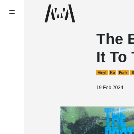
The 
It To
Vinyl
Ko
Funk
S
19 Feb 2024