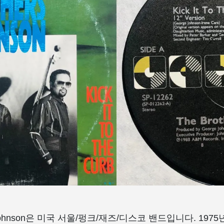
rs Johnson은 미국 서울/펑크/재즈/디스코 밴드입니다. 19