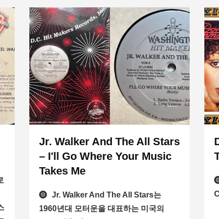
Jr. Walker And The All Stars
– I'll Go Where Your Music
Takes Me
로
Jr. Walker And The All Stars는
스
1960년대 모터운을 대표하는 미국의