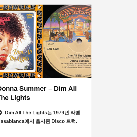
Donna Summer – Dim All
The Lights
Dim All The Lights는 1979년 라벨
Casablanca에서 출시된 Disco 트럭.