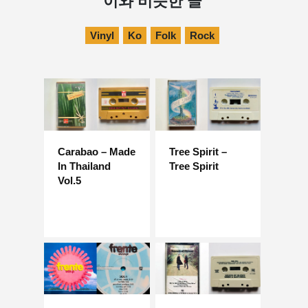
이와 비슷한 글
Vinyl
Ko
Folk
Rock
Carabao – Made
Tree Spirit –
In Thailand
Tree Spirit
Vol.5