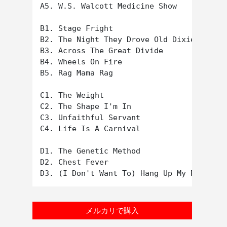
A5. W.S. Walcott Medicine Show

B1. Stage Fright

B2. The Night They Drove Old Dixie Down

B3. Across The Great Divide

B4. Wheels On Fire

B5. Rag Mama Rag

C1. The Weight

C2. The Shape I'm In

C3. Unfaithful Servant

C4. Life Is A Carnival

D1. The Genetic Method

D2. Chest Fever

メルカリで購入