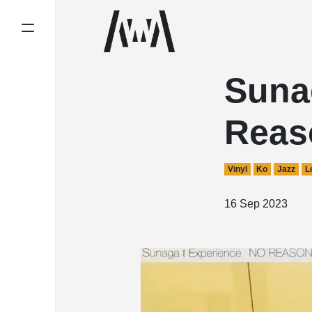
Suna
Reas
Vinyl
Ko
Jazz
L
16 Sep 2023