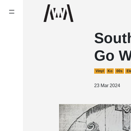
Sout
Go W
Vinyl
Ko
00s
El
23 Mar 2024