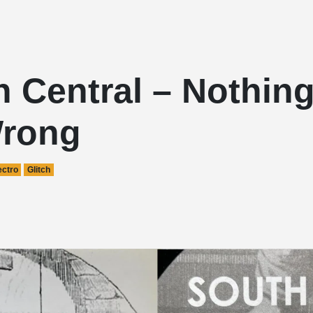
h Central – Nothin
rong
ectro
Glitch