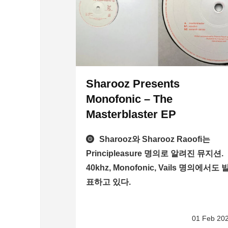
Sharooz Presents
Monofonic – The
Masterblaster EP
Sharooz와 Sharooz Raoofi는
Principleasure 명의로 알려진 뮤지션.
40khz, Monofonic, Vails 명의에서도 
표하고 있다.
01 Feb 20