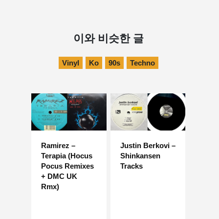
이와 비슷한 글
Vinyl
Ko
90s
Techno
Ramirez –
Justin Berkovi –
Terapia (Hocus
Shinkansen
Pocus Remixes
Tracks
+ DMC UK
Rmx)