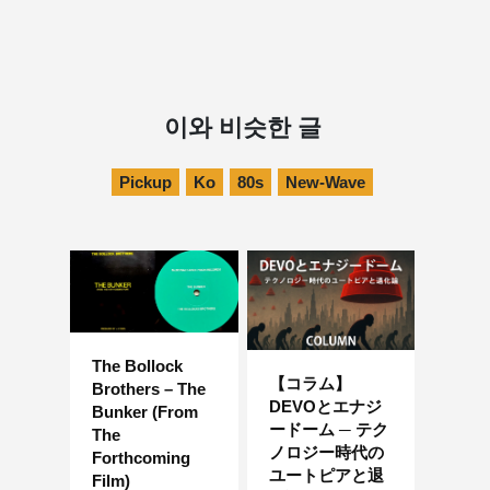
이와 비슷한 글
Pickup
Ko
80s
New-Wave
The Bollock
【コラム】
Brothers – The
DEVOとエナジ
Bunker (From
ードーム ─ テク
The
ノロジー時代の
Forthcoming
ユートピアと退
Film)