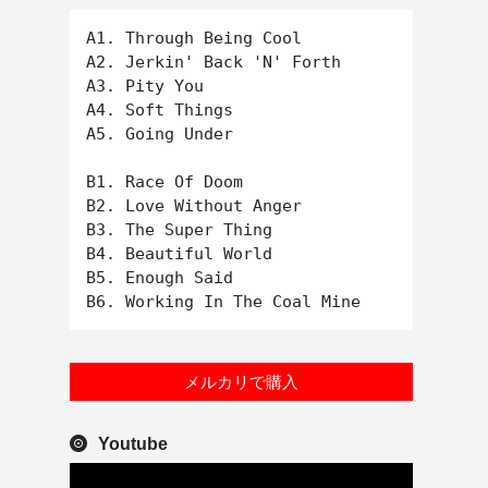
A1. Through Being Cool

A2. Jerkin' Back 'N' Forth

A3. Pity You

A4. Soft Things

A5. Going Under

B1. Race Of Doom

B2. Love Without Anger

B3. The Super Thing

B4. Beautiful World

B5. Enough Said

メルカリで購入
Youtube