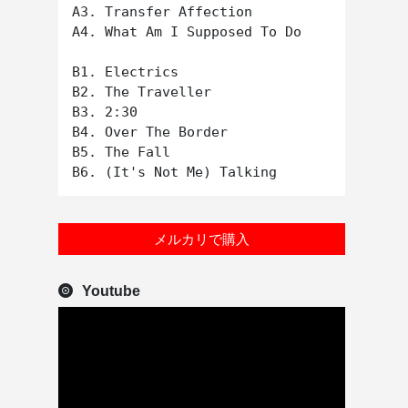
A3. Transfer Affection

A4. What Am I Supposed To Do

B1. Electrics

B2. The Traveller

B3. 2:30

B4. Over The Border

B5. The Fall

メルカリで購入
Youtube