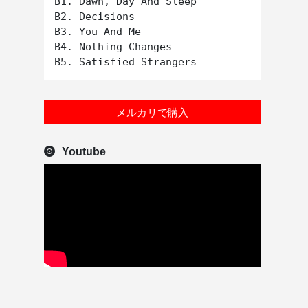
B1. Dawn, Day And Sleep

B2. Decisions

B3. You And Me

B4. Nothing Changes

メルカリで購入
Youtube