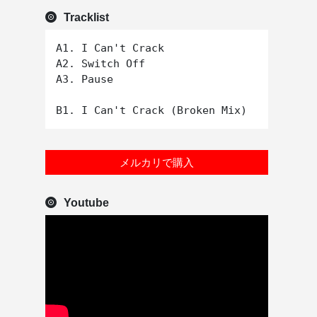
Tracklist
A1. I Can't Crack

A2. Switch Off

A3. Pause

メルカリで購入
Youtube