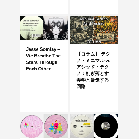
Jesse Somfay –
【コラム】 テク
We Breathe The
ノ・ミニマル vs
Stars Through
アシッド・テク
Each Other
ノ：削ぎ落とす
美学と暴走する
回路