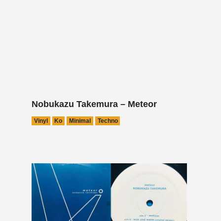
Nobukazu Takemura – Meteor
Vinyl
Ko
Minimal
Techno