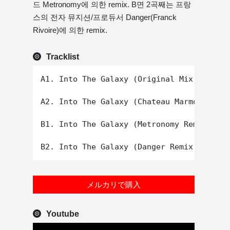
드 Metronomy에 의한 remix. B면 2곡째는 프랑
스의 전자 뮤지션/프로듀서 Danger(Franck
Rivoire)에 의한 remix.
Tracklist
A1. Into The Galaxy (Original Mix)

A2. Into The Galaxy (Chateau Marmont Remi
B1. Into The Galaxy (Metronomy Remix)

メルカリで購入
Youtube