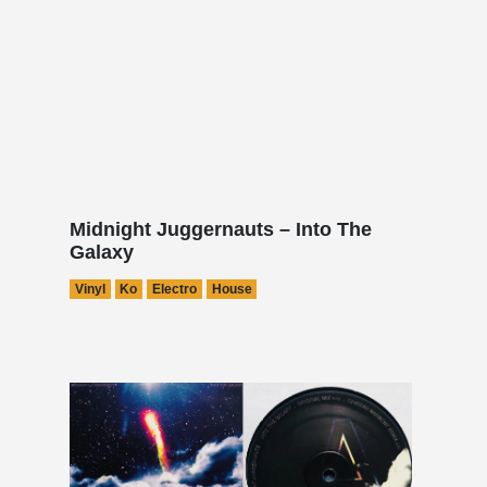
Midnight Juggernauts – Into The
Galaxy
Vinyl
Ko
Electro
House