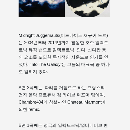
Midnight Juggernauts(미드나이트 재규어 노츠)
는 2004년부터 2014년까지 활동한 호주 일렉트
로닉 뮤직 밴드로 일렉트로닉, 인디, 신디팝 등
의 요소를 도입한 독자적인 사운드로 인기를 얻
었다. ‘Into The Galaxy’는 그들의 대표곡 중 하나
로 알려져 있다.
A면 2곡째는, 파리를 거점으로 하는 프랑스의
전자 음악 프로듀서 겸 라이브 퍼포머 팀이며,
Chambre404의 창설자인 Chateau Marmont에
의한 remix.
B면 1곡째는 영국의 일렉트로닉/얼터너티브 밴