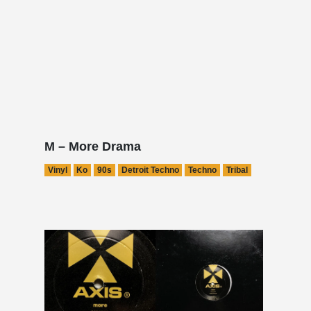
M – More Drama
Vinyl
Ko
90s
Detroit Techno
Techno
Tribal