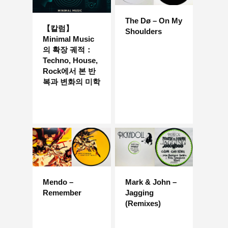
The Dø – On My
【칼럼】
Shoulders
Minimal Music
의 확장 궤적：
Techno, House,
Rock에서 본 반
복과 변화의 미학
Mendo –
Mark & ​​John –
Remember
Jagging
(Remixes)