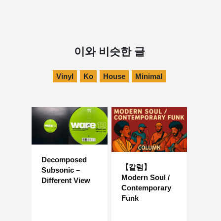
이와 비슷한 글
Vinyl
Ko
House
Minimal
Decomposed
【칼럼】
Subsonic –
Modern Soul /
Different View
Contemporary
Funk