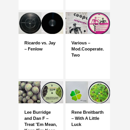
Ricardo vs. Jay
Various –
– Fenlow
Mod.Cooperate.
Two
Lee Burridge
Rene Breitbarth
and Dan F –
– With A Little
Treat 'Em Mean,
Luck