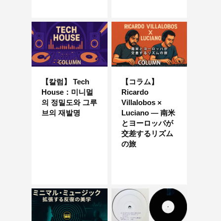
【칼럼】 Tech
【コラム】
House：미니멀
Ricardo
의 정밀도와 그루
Villalobos ×
브의 재발명
Luciano — 南米
とヨーロッパが
交差するリズム
の旅