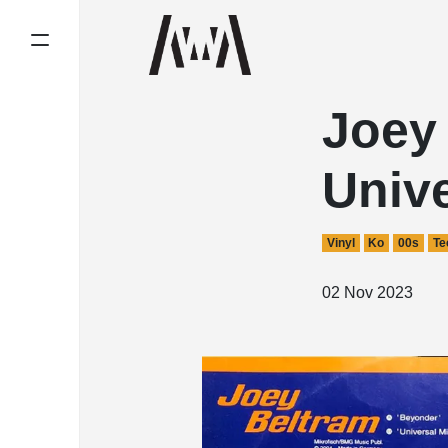
Joey
Univ
Vinyl
Ko
00s
Te
02 Nov 2023