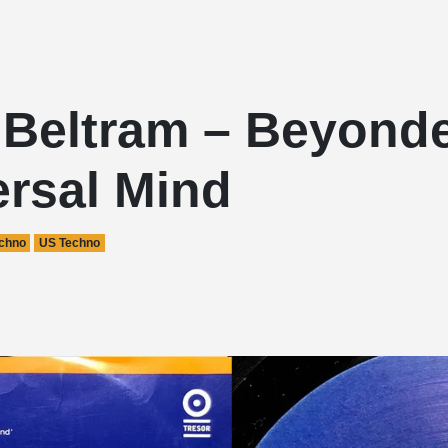
 Beltram – Beyonde
ersal Mind
chno
US Techno