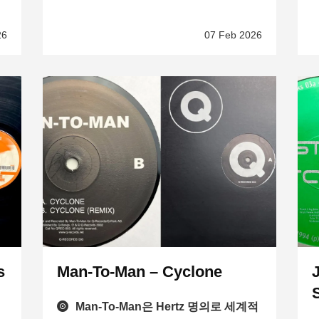
26
07 Feb 2026
s
Man-To-Man – Cyclone
Man-To-Man은 Hertz 명의로 세계적