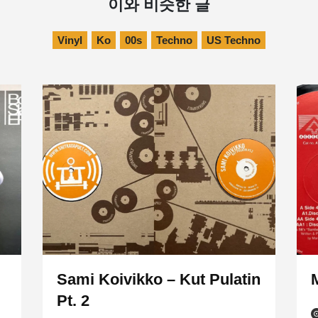
이와 비슷한 글
Vinyl
Ko
00s
Techno
US Techno
Sami Koivikko – Kut Pulatin
Pt. 2