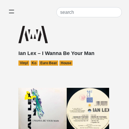
Ian Lex – I Wanna Be Your Man
Vinyl
Ko
Euro Beat
House