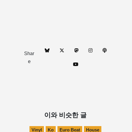
Shar
e
이와 비슷한 글
Vinyl
Ko
Euro Beat
House