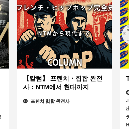
【칼럼】 프렌치・힙합 완전
사：NTM에서 현대까지
점
프렌치 힙합 완전사
고