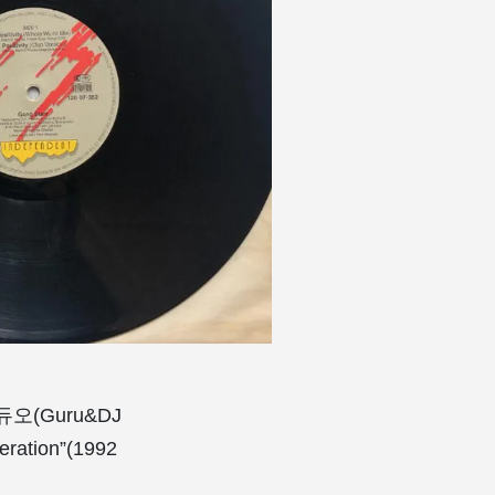
듀오(Guru&DJ
ation”(1992