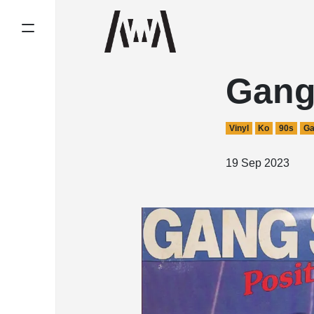
Gang 
Vinyl
Ko
90s
Ga
19 Sep 2023