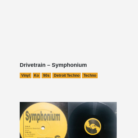
Drivetrain – Symphonium
Vinyl
Ko
90s
Detroit Techno
Techno