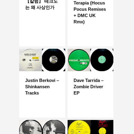
【칼럼】 테크노
Terapia (Hocus
는 왜 사상인가
Pocus Remixes
+ DMC UK
Rmx)
Justin Berkovi –
Dave Tarrida –
Shinkansen
Zombie Driver
Tracks
EP