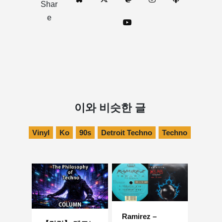
Shar
e
이와 비슷한 글
Vinyl
Ko
90s
Detroit Techno
Techno
Ramirez –