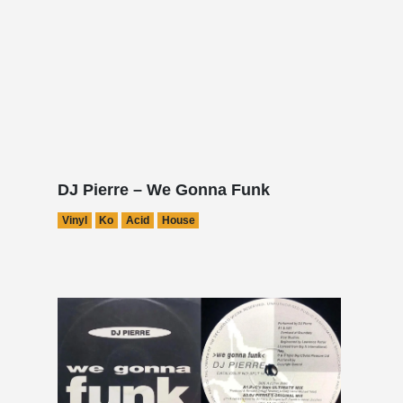
DJ Pierre – We Gonna Funk
Vinyl
Ko
Acid
House