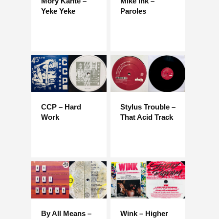
Mory Kante –
Mike Ink –
Yeke Yeke
Paroles
CCP – Hard
Stylus Trouble –
Work
That Acid Track
By All Means –
Wink – Higher