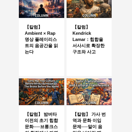
【칼럼】
【칼럼】
Ambient × Rap
Kendrick
명상 플레이리스
Lamar：힙합을
트의 음공간을 읽
서사시로 확장한
는다
구조와 사고
【칼럼】 밤버타
【칼럼】 가사 번
이전의 초기 힙합
역과 문화 이입
문화──브롱크스
문제──말이 음