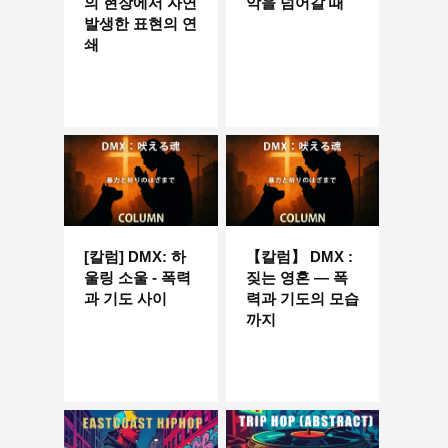
의 현장에서 자연
악을 넘어갈 때
발생한 표현의 연
쇄
[칼럼] DMX: 하
【칼럼】 DMX :
울링 소울 - 폭력
짖는 영혼 ― 폭
과 기도 사이
력과 기도의 모습
까지