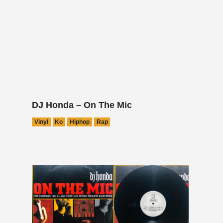
DJ Honda – On The Mic
Vinyl
Ko
Hiphop
Rap