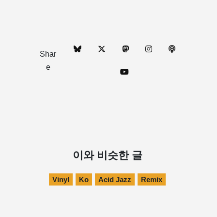
Shar
e
이와 비슷한 글
Vinyl
Ko
Acid Jazz
Remix