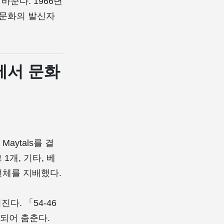
꾼다. 1966년
게 문화의 발신자
럽에서 문화
께 Maytals를 결
 1개, 기타, 베
전체를 지배했다.
다. 「54-46
 되어 춤춘다.