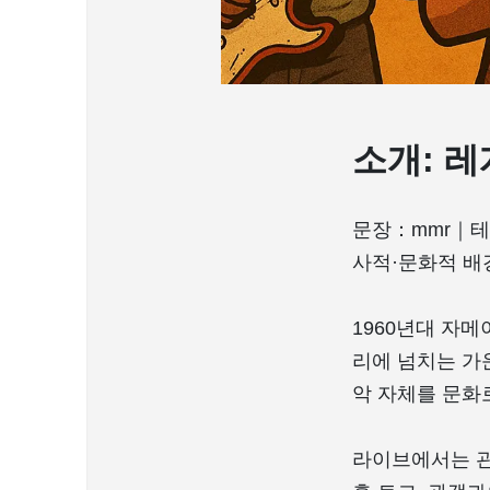
소개: 
문장：mmr｜테마：
사적·문화적 배
1960년대 자메
리에 넘치는 가운데,
악 자체를 문화
라이브에서는 관