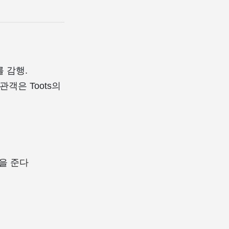
​​감행.
고, 관객은 Toots의
을 준다