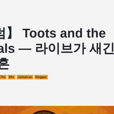
 Toots and the
tals — 라이브가 새
혼
70s
80s
Jamaican
Reggae