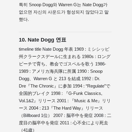
특히 Snoop Dogg와 Warren G는 Nate Dogg가
없으면 자신의 사운드가 형성되지 않았다고 말
했다.
10. Nate Dogg 연표
timeline title Nate Dogg 年表 1969 : ミシシッピ
州クラークスデールに生まれる 1980s : ロング
ビーチで育ち、教会でゴスペルを歌う 1986-
1989 : アメリカ海兵隊に所属 1990 : Snoop
Dogg、Warren G と 213 を結成 1992 : Dr.
Dre『The Chronic』に参加 1994 : “Regulate”で
全国的ブレイク 1998 : 『G-Funk Classics,
Vol.1&2』リリース 2001 : 『Music & Me』リリ
ース 2004 : 213『The Hard Way』リリース
（Billboard 1位） 2007 : 脳卒中を発症 2008 : 二
度目の脳卒中を発症 2011 : 心不全により死去
（41歳）