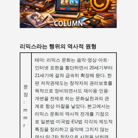
리믹스라는 행위의 역사적 원형
테마: 리믹스 문화는 음악·영상·아트·
인터넷 표현을 횡단하면서 20세기부터
21세기에 걸쳐 급속히 확장해 왔다. 한
편 저작권제도는 창작자의 권리보호를
문
목적으로 정비되면서도 재이용·인용·
장
개변을 전제로 하는 문화실천과의 관
:
계로 항상 마찰을 낳았다. 본고에서는
m
리믹스 문화의 역사적 전개를 기점으
m
로 일본법·미국법·EU법 각각의 제도적
r
특징을 정리하고 음악에 그치지 않는
영상·밈·2차 창작으로 사정을 넓히면