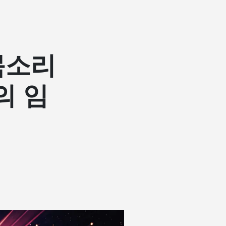
 목소리
의 임