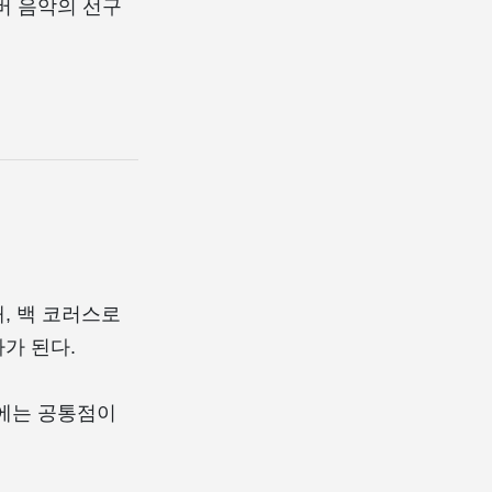
버 음악의 선구
을 때, 백 코러스로
나가 된다.
학에는 공통점이