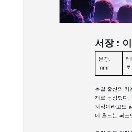
서장 :
문장:
테
mmr
룩
독일 출신의 카운
재로 등장했다.
계적이라고도 말
에 흔드는 퍼포