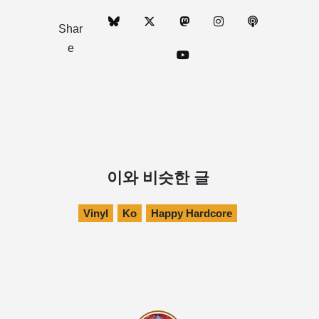
Shar
e
이와 비슷한 글
Vinyl
Ko
Happy Hardcore