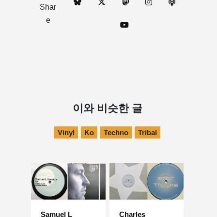
Shar
e
이와 비슷한 글
Vinyl
Ko
Techno
Tribal
Samuel L
Charles