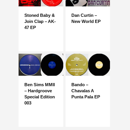
Stoned Baby &
Dan Curtin –
Join Clap – AK-
New World EP
47 EP
Ben Sims MMII
Bando –
– Hardgroove
Chavalas A
Special Edition
Punta Pala EP
003