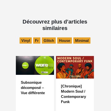
Découvrez plus d’articles
similaires
Vinyl
Fr
Glitch
House
Minimal
Subsonique
[Chronique]
décomposé –
Modern Soul /
Vue différente
Contemporary
Funk