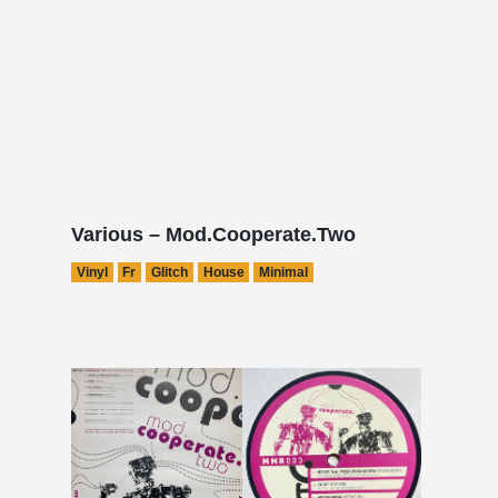
Various – Mod.Cooperate.Two
Vinyl
Fr
Glitch
House
Minimal