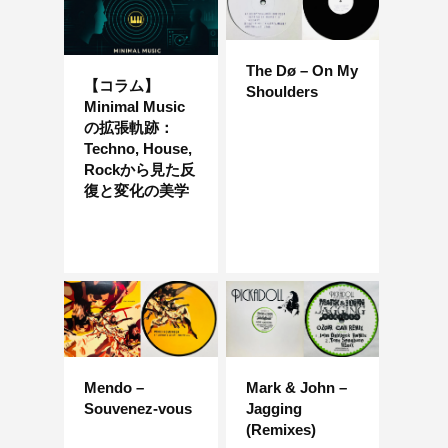
The Dø – On My
【コラム】
Shoulders
Minimal Music
の拡張軌跡：
Techno, House,
Rockから見た反
復と変化の美学
Mendo –
Mark & ​​​​John –
Souvenez-vous
Jagging
(Remixes)