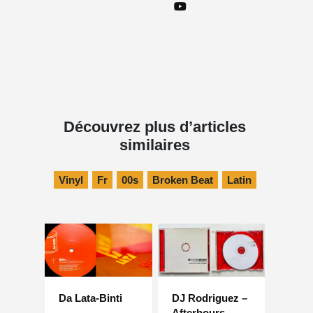
Découvrez plus d’articles
similaires
Vinyl
Fr
00s
Broken Beat
Latin
Da Lata-Binti
DJ Rodriguez –
Afterhours –