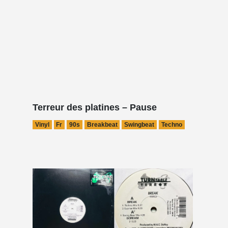
Terreur des platines – Pause
Vinyl
Fr
90s
Breakbeat
Swingbeat
Techno