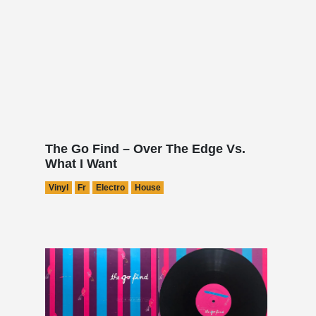
The Go Find – Over The Edge Vs.
What I Want
Vinyl
Fr
Electro
House