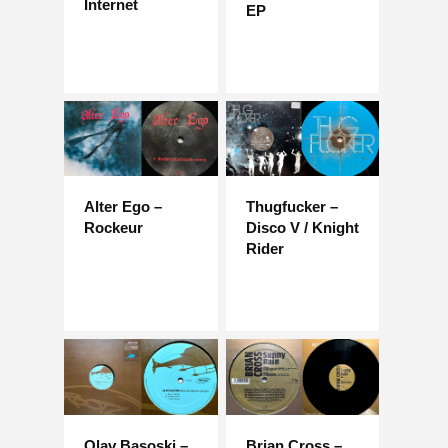
Internet
EP
Alter Ego –
Thugfucker –
Rockeur
Disco V / Knight
Rider
Olav Basoski –
Brian Cross –