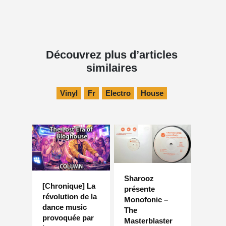
Découvrez plus d’articles
similaires
Vinyl
Fr
Electro
House
Sharooz
[Chronique] La
présente
révolution de la
Monofonic –
dance music
The
provoquée par
Masterblaster