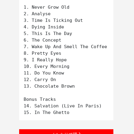
1. Never Grow Old

2. Analyse

3. Time Is Ticking Out

4. Dying Inside

5. This Is The Day

6. The Concept

7. Wake Up And Smell The Coffee

8. Pretty Eyes

9. I Really Hope

10. Every Morning

11. Do You Know

12. Carry On

13. Chocolate Brown

Bonus Tracks

14. Salvation (Live In Paris)
