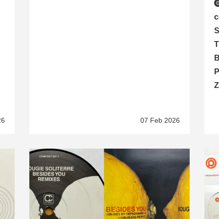
c
S
T
B
P
Z
26
07 Feb 2026