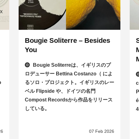
Bougie Soliterre – Besides
You
u
Bougie Soliterreは、イギリスのプ
ロデューサー Bettina Costanzo（ によ
o
るソロ・プロジェクト。イギリスのレー
c
ベル Flipside や、ドイツの名門
P
Compost Recordsから作品をリリース
é
している。
4
26
07 Feb 2026